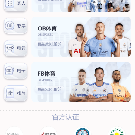
服务热线：
首页
关于我们
工程服务
管道外腐蚀评估（ECDA）
管道河流穿越段水下机器人腐
蚀检测
管道泄漏点光纤检测
杂散电流腐蚀检测、评估及干
扰源排流防护
环焊缝开挖复拍及补强修复
数字化管道阴极
保护设计及运行、维护
产品服务
阴极保护设备
防腐材料
高风险区安全管控设备
设备租赁
典型案例
新闻动态
联系我们