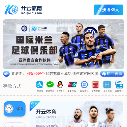
首页
关于我们
工程服务
管道外腐蚀评估（ECDA）
管道河流穿越段水下机器人腐蚀检测
管道泄漏点光纤检测
杂散电流腐蚀检测、评估及干扰源排流防护
环焊缝开挖复拍及补强修复
数字化管道阴极保护设计及运行、维护
产品服务
阴极保护设备
防腐材料
高风险区安全管控设备
设备租赁
典型案例
新闻动态
联系我们